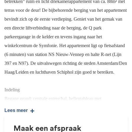
betrekken” ruim en licht driekamerappartement van ca. 88m² met
terras voor de deur! De bijbehorende berging van het appartement
bevindt zich op de eerste verdieping. Geniet van het gemak van
een directe liftverbinding naar de berging, de Q park
parkeergarage in de kelder en tevens ingang naar het
winkelcentrum de Symfonie. Het appartement ligt op fietsafstand
(6 minuten) van station NS Nieuw-Vennep en halte R-net (Lijn
397 en N97). De uitvalswegen richting de steden Amsterdam/Den
Haag/Leiden en luchthaven Schiphol zijn goed te bereiken.
Indeling
Begane grond: centrale entree/hal, bellentableau met
brievenbussen en lift.
+
Lees meer
Eerste verdieping: op deze verdieping zijn de bergingen
Maak een afspraak