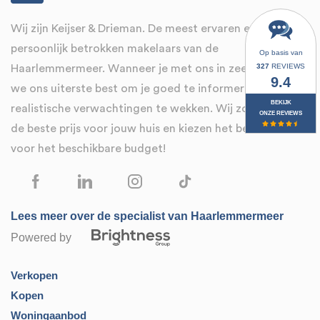
Wij zijn Keijser & Drieman. De meest ervaren en
persoonlijk betrokken makelaars van de
Op basis van
327
REVIEWS
Haarlemmermeer. Wanneer je met ons in zee gaat, doen
9.4
we ons uiterste best om je goed te informeren en alleen
BEKIJK
realistische verwachtingen te wekken. Wij zorgen voor
ONZE REVIEWS
de beste prijs voor jouw huis en kiezen het beste huis
voor het beschikbare budget!
Lees meer over de specialist van Haarlemmermeer
Powered by
Verkopen
Kopen
Woningaanbod