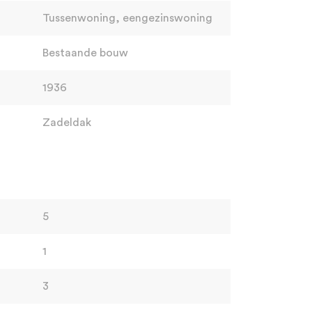
Tussenwoning, eengezinswoning
Bestaande bouw
1936
Zadeldak
5
1
3