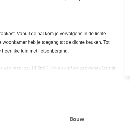
rapkast. Vanuit de hal kom je vervolgens in de lichte
 woonkamer heb je toegang tot de dichte keuken. Tot
heerlijke tuin met fietsenberging.
ers van resp. ca. 14,5m²,11m² en 4m² en badkamer. Vanuit
i, toegang tot het balkon. De badkamer is voorzien van
 wastafel. Hier vind je ook de opstelplaats voor de
s voor de cv-combiketel. Vanaf de overloop is de vierde
Bouw
eiken.