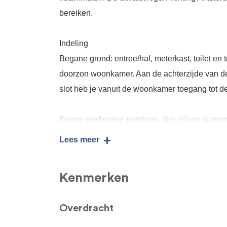
bereiken.
Indeling
Begane grond: entree/hal, meterkast, toilet en t
doorzon woonkamer. Aan de achterzijde van de
slot heb je vanuit de woonkamer toegang tot de 
Eerste verdieping: overloop, drie (slaap-)kam
de grootste slaapkamer heb je, via de schuifpu
+
Lees meer
een ligbad, aparte douchegelegenheid, toilet en
wasmachine.
Kenmerken
Tweede verdieping: voorzolder met opstelplaat
Overdracht
slaapkamer, met dakkapel, van ca. 15m² te ber