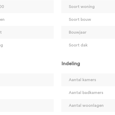
00
Soort woning
catie
den
Soort bouw
t
Bouwjaar
uitbouw van 4 meter aan de woonkamer. Huidige
eg
Soort dak
rca 20m² (EXTRA + 46,5% WOONOPPERVLAKTE)! Zie
en, waardoor twee riante slaapkamers kunnen worden
Indeling
Aantal kamers
Aantal badkamers
Aantal woonlagen