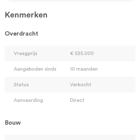
- Ruime en lichte woonkamer, twee slaapkamers
Kenmerken
- Twee balkons
- inclusief garagebox
Overdracht
- Energielabel A
- Servicekosten bedragen momenteel €246,80 per maand
Vraagprijs
€ 525.000
- Gebruiksoppervlak wonen ca. 98m²
- Bouwjaar 2003
Aangeboden sinds
10 maanden
- Aanvaarding: in overleg, per direct beschikbaar
Status
Verkocht
Aanvaarding
Direct
Bouw