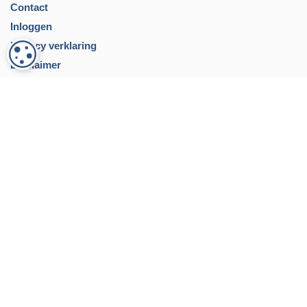
Contact
Inloggen
Privacy verklaring
COOKIE-INSTELLINGEN
Disclaimer
023 569 90 20
Werkdagen 9.00 - 17.30
hoofddorp@kdmakelaars.nl
Binnen 1 werkdag heb je antwoord.
De koffie staat altijd klaar
Concourslaan 1
2132 DH, Hoofddorp